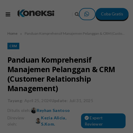
Coba Gratis
»
Home
Panduan Komprehensif Manajemen Pelanggan & CRM (Customer Relationship Management)
CRM
Panduan Komprehensif
Manajemen Pelanggan & CRM
(Customer Relationship
Management)
Tayang
: April 25, 2024
Update
: Juli 31, 2025
Ditulis oleh:
Reyhan Santoso
Direview
Kezia Alicia,
Expert
oleh:
S.Kom.
Reviewer