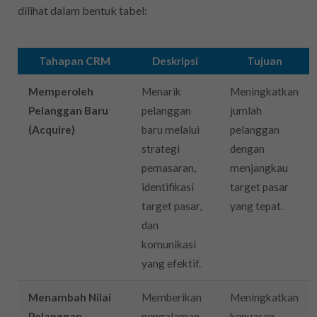
dilihat dalam bentuk tabel:
Tahapan CRM
Deskripsi
Tujuan
Memperoleh
Menarik
Meningkatkan
Pelanggan Baru
pelanggan
jumlah
(Acquire)
baru melalui
pelanggan
strategi
dengan
pemasaran,
menjangkau
identifikasi
target pasar
target pasar,
yang tepat.
dan
komunikasi
yang efektif.
Menambah Nilai
Memberikan
Meningkatkan
Pelanggan
pengalaman
kepuasan