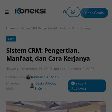
Coba Gratis
»
Home
Sistem CRM: Pengertian, Manfaat, dan Cara Kerjanya
CRM
Sistem CRM: Pengertian,
Manfaat, dan Cara Kerjanya
Tayang
: Desember 14, 2023
Update
: Oktober 2, 2025
Ditulis oleh:
Reyhan Santoso
Direview
Kezia Alicia,
Expert
oleh:
S.Kom.
Reviewer