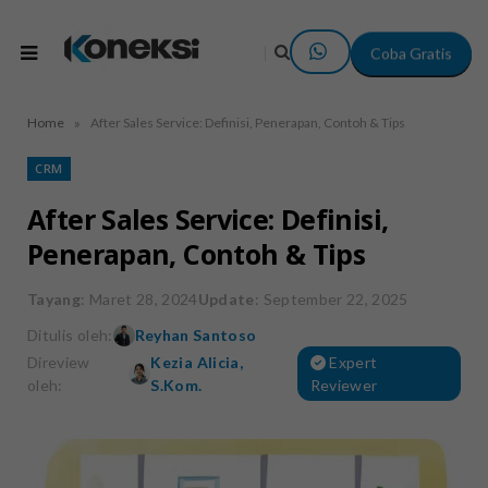
Coba Gratis
»
Home
After Sales Service: Definisi, Penerapan, Contoh & Tips
CRM
After Sales Service: Definisi,
Penerapan, Contoh & Tips
Tayang
: Maret 28, 2024
Update
: September 22, 2025
Ditulis oleh:
Reyhan Santoso
Direview
Kezia Alicia,
Expert
oleh:
S.Kom.
Reviewer