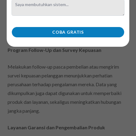
memaksimalkan manfaat produk. Layanan ini
meningkatkan kepuasan sekaligus mengurangi potensi
keluhan, memperkuat kepercayaan dan loyalitas
COBA GRATIS
pelanggan.
Program Follow-Up dan Survey Kepuasan
Melakukan follow-up pasca pembelian atau mengirim
survei kepuasan pelanggan menunjukkan perhatian
perusahaan terhadap pengalaman mereka. Data yang
dikumpulkan juga dapat digunakan untuk memperbaiki
produk dan layanan, sekaligus meningkatkan hubungan
jangka panjang.
Layanan Garansi dan Pengembalian Produk