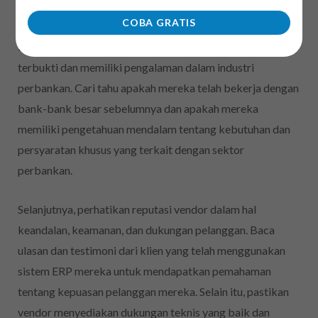
Sebelum memilih sistem ERP untuk Bank Mandiri, penting
COBA GRATIS
untuk melakukan
riset vendor
terlebih dahulu. Dalam
tahapan ini, identifikasi vendor-vendor ERP yang telah
terbukti dan memiliki pengalaman dalam industri
perbankan. Cari tahu apakah mereka telah bekerja dengan
bank-bank besar sebelumnya dan apakah mereka
memiliki pengetahuan mendalam tentang kebutuhan dan
persyaratan khusus yang terkait dengan sektor
perbankan.
Selanjutnya, perhatikan reputasi vendor dalam hal
keandalan, keamanan, dan dukungan pelanggan. Baca
ulasan dan testimoni dari klien yang telah menggunakan
sistem ERP mereka untuk mendapatkan pemahaman
tentang kepuasan pelanggan mereka. Selain itu, pastikan
vendor menyediakan dukungan teknis yang baik dan