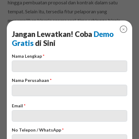
hingga pembuatan proposal dan kontrak dalam satu
tempat. Selain itu, tersedia fitur pelaporan yang
menampilkan kinerja secara real-time sehingga bisnis
dapat menemukan peluang untuk meningkatkan efisiensi.
✕
Jangan Lewatkan! Coba
Demo
Gratis
di Sini
3. Caterease
Nama Lengkap
*
Nama Perusahaan
*
Email
*
No Telepon / WhatsApp
*