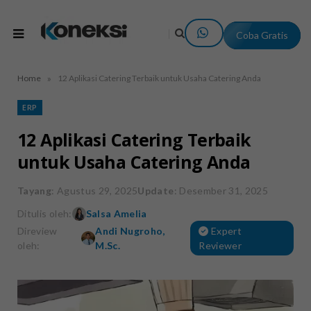
Coba Gratis
»
Home
12 Aplikasi Catering Terbaik untuk Usaha Catering Anda
ERP
12 Aplikasi Catering Terbaik
untuk Usaha Catering Anda
Tayang
: Agustus 29, 2025
Update
: Desember 31, 2025
Ditulis oleh:
Salsa Amelia
Direview
Andi Nugroho,
Expert
oleh:
M.Sc.
Reviewer