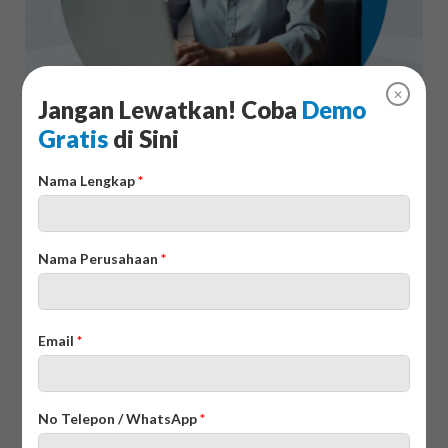
✕
Jangan Lewatkan! Coba
Demo
2. Software Rental EZRentOut
Gratis
di Sini
Nama Lengkap
*
Nama Perusahaan
*
Email
*
No Telepon / WhatsApp
*
EZRentOut adalah rental software berbasis cloud yang