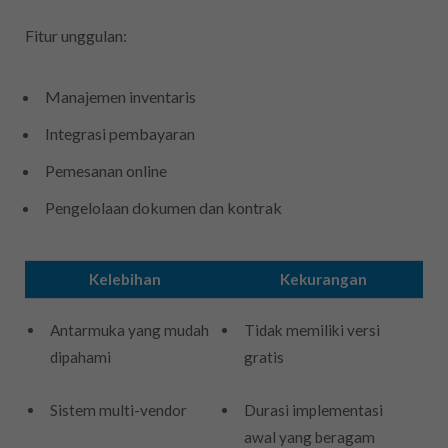
Fitur unggulan:
Manajemen inventaris
Integrasi pembayaran
Pemesanan online
Pengelolaan dokumen dan kontrak
Kelebihan
Kekurangan
Antarmuka yang mudah
Tidak memiliki versi
dipahami
gratis
Sistem multi-vendor
Durasi implementasi
awal yang beragam