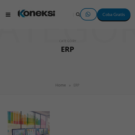
ATEGO
Coba Gratis
CATEGORY
ERP
»
Home
ERP