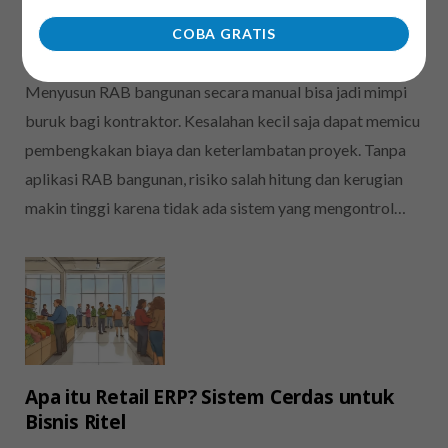
Terbaik bagi Usaha Kontraktor
COBA GRATIS
BY
SALSA AMELIA
JUNI 23, 2025
Menyusun RAB bangunan secara manual bisa jadi mimpi
buruk bagi kontraktor. Kesalahan kecil saja dapat memicu
pembengkakan biaya dan keterlambatan proyek. Tanpa
aplikasi RAB bangunan, risiko salah hitung dan kerugian
makin tinggi karena tidak ada sistem yang mengontrol…
Apa itu Retail ERP? Sistem Cerdas untuk
Bisnis Ritel