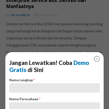
Enterprise Service Bus: Definisi dan
Manfaatnya
BY
SALSA AMELIA
AGUSTUS 6, 2025
Enterprise Service Bus (ESB) merupakan teknologi penting
yang memungkinkan integrasi berbagai sistem dalam satu
organisasi secara efisien dan terstruktur. Dengan
menggunakan ESB, perusahaan dapat menghubungkan
berbagai layanan dan aplikasi secara otomatis. Tak hanya
itu, ESB juga mempermudah pertukaran…
✕
Jangan Lewatkan! Coba
Demo
Gratis
di Sini
Nama Lengkap
*
Nama Perusahaan
*
20 Aplikasi untuk Kontraktor Terbaik bagi