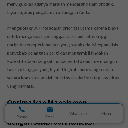
menunjukkan adanya masalah mendasar dalam produk,
layanan, atau pengalaman pelanggan Anda.
Mengelola
churn rate
adalah prioritas utama karena biaya
untuk mengakuisisi pelanggan baru jauh lebih tinggi
daripada mempertahankan yang sudah ada. Menganalisis
penyebab pelanggan pergi dan mengambil tindakan
korektif adalah langkah fundamental dalam membangun
basis pelanggan yang loyal. Tingkat churn yang rendah
secara konsisten adalah bukti nyata dari strategi loyalitas
yang berhasil.
Optimalkan Manajemen
Hubungan Pelanggan Anda
Whatsapp
Menu
Phone
Email
dengan Solusi dari Koneksi