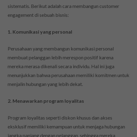
sistematis. Berikut adalah cara membangun customer
engagement di sebuah bisnis:
1. Komunikasi yang personal
Perusahaan yang membangun komunikasi personal
membuat pelanggan lebih merespon positif karena
mereka merasa dikenali secara individu. Hal ini juga
menunjukkan bahwa perusahaan memiliki komitmen untuk
menjalin hubungan yang lebih dekat.
2. Menawarkan program loyalitas
Program loyalitas seperti diskon khusus dan akses
eksklusif memiliki kemampuan untuk menjaga hubungan
jangka panjang dengan pelanggan, sehingga mereka