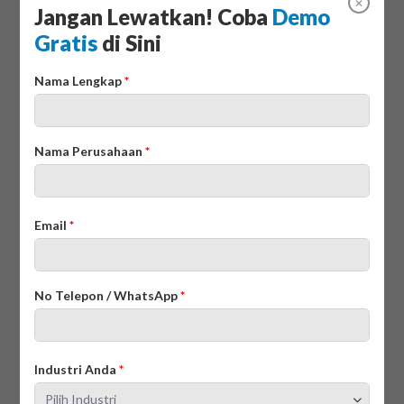
menggunakan
aplikasi CRM
, bisnis dapat
✕
Jangan Lewatkan! Coba
Demo
mengintegrasikan interaksi pelanggan menjadi informasi
Gratis
di Sini
untuk meningkatkan strategi pemasaran dan retensi.
Nama Lengkap
*
Ingin tahu lebih lanjut soal biaya dan paket yang tersedia?
Unduh skema harga lengkap kami di sini!
Nama Perusahaan
*
Email
*
No Telepon / WhatsApp
*
Industri Anda
*