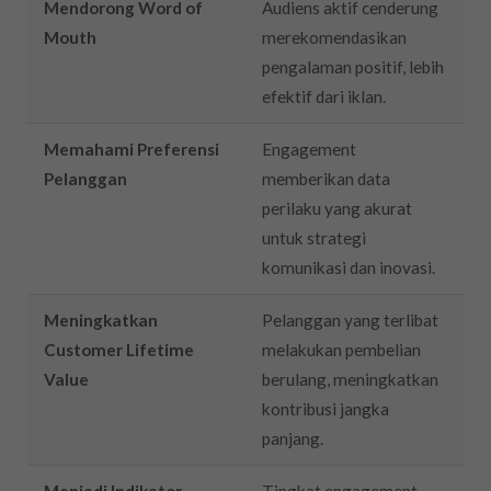
Mendorong Word of
Audiens aktif cenderung
Mouth
merekomendasikan
pengalaman positif, lebih
efektif dari iklan.
Memahami Preferensi
Engagement
Pelanggan
memberikan data
perilaku yang akurat
untuk strategi
komunikasi dan inovasi.
Meningkatkan
Pelanggan yang terlibat
Customer Lifetime
melakukan pembelian
Value
berulang, meningkatkan
kontribusi jangka
panjang.