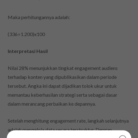
Maka perhitungannya adalah:
(336÷1.200)x100
Interpretasi Hasil
Nilai 28% menunjukkan tingkat engagement audiens
terhadap konten yang dipublikasikan dalam periode
tersebut. Angka ini dapat dijadikan tolok ukur untuk
memantau keberhasilan strategi serta sebagai dasar
dalam merancang perbaikan ke depannya.
Setelah menghitung engagement rate, langkah selanjutnya
adalah mengelola data secara terstruktur. Dengan