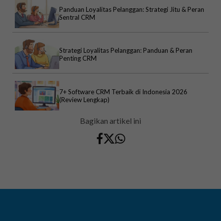
Panduan Loyalitas Pelanggan: Strategi Jitu & Peran
Sentral CRM
Strategi Loyalitas Pelanggan: Panduan & Peran
Penting CRM
7+ Software CRM Terbaik di Indonesia 2026
(Review Lengkap)
Bagikan artikel ini