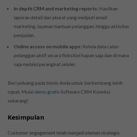
In depth CRM and marketing reports:
Hasilkan
laporan detail dan akurat yang meliputi email
marketing, layanan bantuan pelanggan, hingga aktivitas
penjualan.
Online access on mobile apps:
Kelola data calon
pelanggan aktif secara fleksibel kapan saja dan di mana
saja melalui perangkat seluler.
Beri peluang pada bisnis Anda untuk berkembang lebih
cepat. Mulai
demo gratis
Software CRM Koneksi
sekarang!
Kesimpulan
Customer engagement telah menjadi elemen strategis