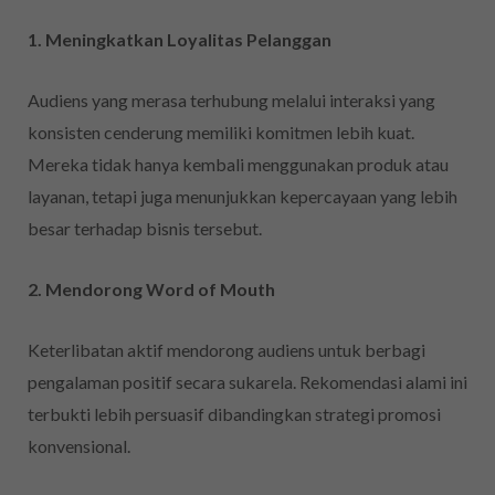
1. Meningkatkan Loyalitas Pelanggan
Audiens yang merasa terhubung melalui interaksi yang
konsisten cenderung memiliki komitmen lebih kuat.
Mereka tidak hanya kembali menggunakan produk atau
layanan, tetapi juga menunjukkan kepercayaan yang lebih
besar terhadap bisnis tersebut.
2. Mendorong Word of Mouth
Keterlibatan aktif mendorong audiens untuk berbagi
pengalaman positif secara sukarela. Rekomendasi alami ini
terbukti lebih persuasif dibandingkan strategi promosi
konvensional.