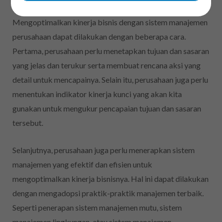
Mengoptimalkan kinerja bisnis dengan sistem manajemen
perusahaan dapat dilakukan dengan beberapa cara.
Pertama, perusahaan perlu menetapkan tujuan dan sasaran
yang jelas dan terukur serta membuat rencana aksi yang
detail untuk mencapainya. Selain itu, perusahaan juga perlu
menentukan indikator kinerja kunci yang akan kita
gunakan untuk mengukur pencapaian tujuan dan sasaran
tersebut.
Selanjutnya, perusahaan juga perlu menerapkan sistem
manajemen yang efektif dan efisien untuk
mengoptimalkan kinerja bisnisnya. Hal ini dapat dilakukan
dengan mengadopsi praktik-praktik manajemen terbaik.
Seperti penerapan sistem manajemen mutu, sistem
manajemen lingkungan, atau sistem manajemen