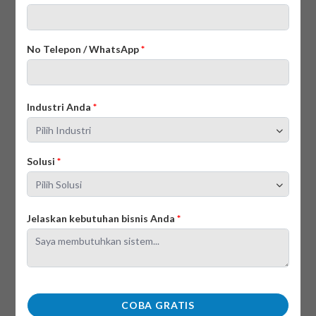
menemukan kelebihan dan kekurangan dalam sistem
manajemen yang ada.
No Telepon / WhatsApp
*
Cara Mengoptimalkan Kinerja
Bisnis dengan Sistem Manajemen
Industri Anda
*
Perusahaan
Solusi
*
Jelaskan kebutuhan bisnis Anda
*
COBA GRATIS