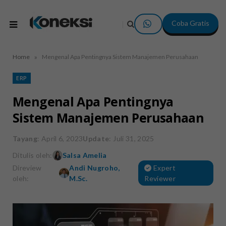
Coba Gratis
»
Home
Mengenal Apa Pentingnya Sistem Manajemen Perusahaan
ERP
Mengenal Apa Pentingnya
Sistem Manajemen Perusahaan
Tayang
: April 6, 2023
Update
: Juli 31, 2025
Ditulis oleh:
Salsa Amelia
Direview
Andi Nugroho,
Expert
oleh:
M.Sc.
Reviewer