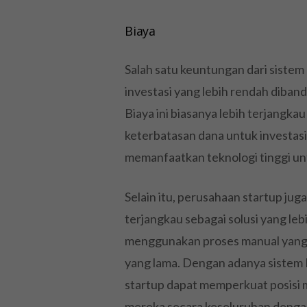
Biaya
Salah satu keuntungan dari sistem
investasi yang lebih rendah diban
Biaya ini biasanya lebih terjangka
keterbatasan dana untuk investa
memanfaatkan teknologi tinggi un
Selain itu, perusahaan startup ju
terjangkau sebagai solusi yang leb
menggunakan proses manual yang
yang lama. Dengan adanya sistem 
startup dapat memperkuat posisi m
mereka secara keseluruhan dengan