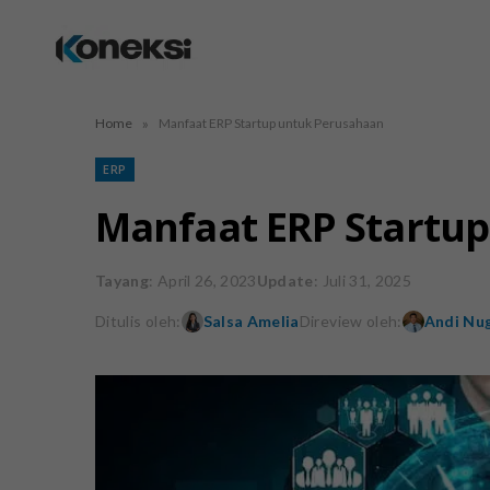
»
Home
Manfaat ERP Startup untuk Perusahaan
ERP
Manfaat ERP Startu
Tayang
: April 26, 2023
Update
: Juli 31, 2025
Ditulis oleh:
Salsa Amelia
Direview oleh:
Andi Nug