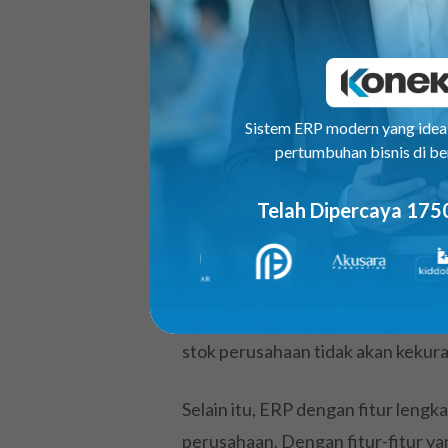
Software
ERP tentu berguna dalam
menggunakan sistem ini, perusaha
bisnis yang ada. Untuk itu, Anda p
Berikut merupakan beberapa tips 
Sistem ERP modern yang ide
perusahaan Anda:
pertumbuhan bisnis di be
Fitur
Telah Dipercaya 175
Sistem ERP dengan fitur lengkap 
perusahan. Dengan fitur yang ad
mengontrol seluruh persediaan yan
stok perusahaan tidak akan kekura
Selain itu, ERP dengan fitur leng
perusahaan. Dengan fitur-fitur 