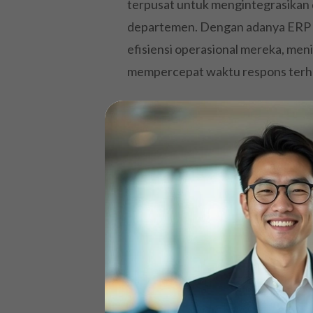
terpusat untuk mengintegrasikan d
departemen. Dengan adanya ERP 
efisiensi operasional mereka, men
mempercepat waktu respons terha
Selain itu, ERP startup juga dap
pengambilan keputusan bisnis yang
data yang akurat. Dengan adanya 
mereka sehingga mengurangi kesal
Tips dalam Memil
Tepat