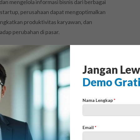
an mengelola informasi bisnis dari berbagai
startup, perusahaan dapat mengoptimalkan
ingkatkan produktivitas karyawan, dan
dap perubahan di pasar.
at membantu perusahaan dalam meningkatkan
 tepat melalui informasi
real-time
dan analisis
Jangan Lew
sistem yang terpusat bisa memonitor operasi
Demo Grat
ahan dan meningkatkan konsistensi data.
Nama Lengkap
*
ih ERP Startup yang
Email
*