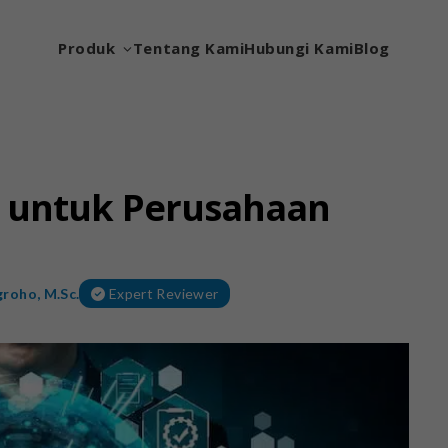
Produk
Tentang Kami
Hubungi Kami
Blog
p untuk Perusahaan
roho, M.Sc.
Expert Reviewer