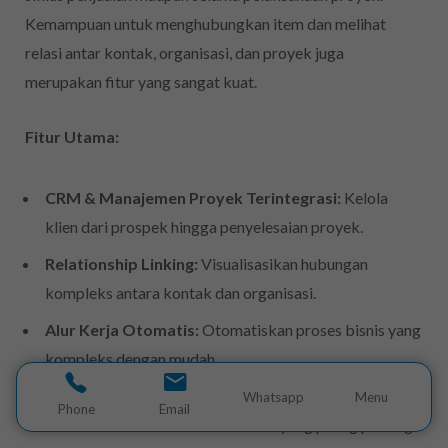
Kemampuan untuk menghubungkan item dan melihat
relasi antar kontak, organisasi, dan proyek juga
merupakan fitur yang sangat kuat.
Fitur Utama:
CRM & Manajemen Proyek Terintegrasi:
Kelola
klien dari prospek hingga penyelesaian proyek.
Relationship Linking:
Visualisasikan hubungan
kompleks antara kontak dan organisasi.
Alur Kerja Otomatis:
Otomatiskan proses bisnis yang
kompleks dengan mudah.
Laporan & Dashboard Kustom:
Buat laporan yang
Whatsapp
Menu
Phone
Email
disesuaikan untuk melacak metrik yang paling penting.