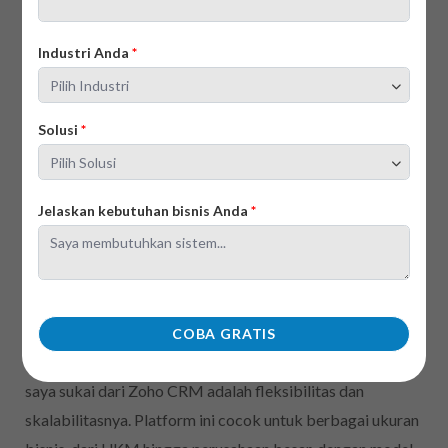
Industri Anda
*
Solusi
*
Jelaskan kebutuhan bisnis Anda
*
Zoho menawarkan ekosistem aplikasi bisnis yang sangat
COBA GRATIS
luas, dan CRM adalah salah satu produk andalannya. Yang
saya sukai dari Zoho CRM adalah fleksibilitas dan
skalabilitasnya. Platform ini cocok untuk berbagai ukuran