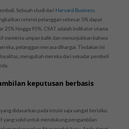
mbali. Sebuah studi dari
Harvard Business
gkatkan retensi pelanggan sebesar 5% dapat
sar 25% hingga 95%. CSAT adalah indikator utama
ktif meminta umpan balik dan menunjukkan bahwa
reka, pelanggan merasa dihargai. Tindakan ini
oyalitas, mengubah mereka dari sekadar pembeli
nda.
ambilan keputusan berbasis
yang didasarkan pada intuisi saja sangat berisiko.
if yang solid untuk mendukung pengambilan
belum meluncurkan fitur produk baru, Anda dapat