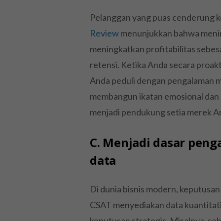
Pelanggan yang puas cenderung ke
Review
menunjukkan bahwa menin
meningkatkan profitabilitas sebe
retensi. Ketika Anda secara proa
Anda peduli dengan pengalaman me
membangun ikatan emosional dan l
menjadi pendukung setia merek A
C. Menjadi dasar peng
data
Di dunia bisnis modern, keputusan 
CSAT menyediakan data kuantitat
keputusan strategis. Misalnya, se