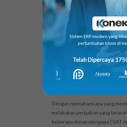
Pertumbuhan Bis
CSAT sangat penting karena sec
Sistem ERP modern yang ide
mengidentifikasi kelemahan laya
pertumbuhan bisnis di be
menjadi dasar pengambilan keput
Telah Dipercaya 175
bukan sekadar metrik kepuasan se
Anda dengan pelanggan yang berd
perusahaan. Dari pengalaman say
cenderung lebih gesit dalam bera
Dengan memahami apa yang membua
melakukan perbaikan yang terarah d
beberapa alasan mengapa CSAT men