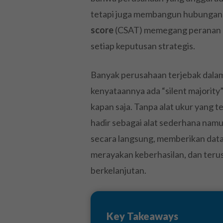
tetapi juga membangun hubungan. D
score
(CSAT) memegang peranan k
setiap keputusan strategis.
Banyak perusahaan terjebak dala
kenyataannya ada “silent majority”
kapan saja. Tanpa alat ukur yang t
hadir sebagai alat sederhana nam
secara langsung, memberikan data
merayakan keberhasilan, dan teru
berkelanjutan.
Key Takeaways