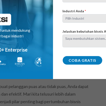
nis?
Industri Anda
*
ara langsung membantu bisnis
al untuk mendukung
Jelaskan kebutuhan bisnis
nan, meningkatkan retensi pelanggan, dan
rbagai industri
usan strategis berbasis data.
Angka CSAT
0+ Enterprise
saat; ini adalah cerminan kesehatan hubungan
ampak langsung pada pendapatan dan reputasi
COBA GRATIS
a, perusahaan yang rutin memantau CSAT
daptasi dengan kebutuhan pasar.
t pelanggan puas atau tidak puas, Anda dapat
an efektif. Mari kita telusuri lebih dalam
jadi pilar penting bagi pertumbuhan bisnis