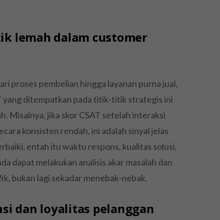
itik lemah dalam customer
dari proses pembelian hingga layanan purna jual,
yang ditempatkan pada titik-titik strategis ini
. Misalnya, jika skor CSAT setelah interaksi
ra konsisten rendah, ini adalah sinyal jelas
baiki, entah itu waktu respons, kualitas solusi,
Anda dapat melakukan analisis akar masalah dan
ik, bukan lagi sekadar menebak-nebak.
si dan loyalitas pelanggan