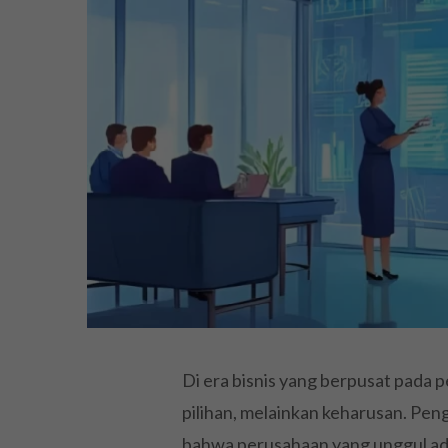
Di era bisnis yang berpusat pada
pilihan, melainkan keharusan. Pen
bahwa perusahaan yang unggul ada