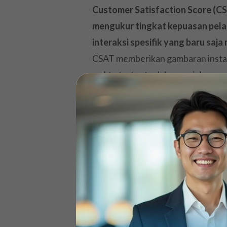
Customer Satisfaction Score (C
mengukur tingkat kepuasan pela
interaksi spesifik yang baru saja
CSAT memberikan gambaran instan
waktu tertentu dalam perjalanan
Dalam praktiknya, saya sering me
sederhana seperti, “Seberapa puas
Responden kemudian diminta membe
skala numerik 1 hingga 5. Skor ini
pengalaman yang Anda berikan, m
apakah mereka berhasil memenuhi 
Mengapa CSAT Pe