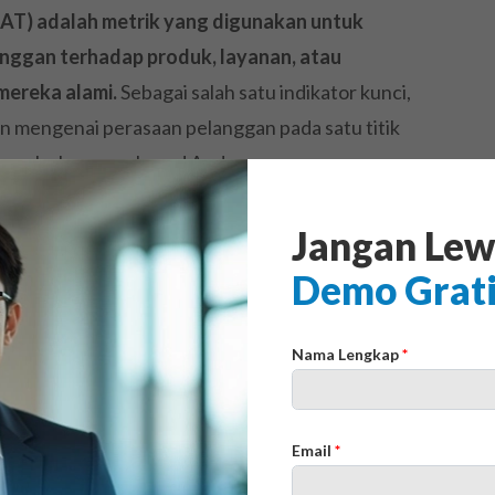
SAT) adalah metrik yang digunakan untuk
nggan terhadap produk, layanan, atau
 mereka alami.
Sebagai salah satu indikator kunci,
 mengenai perasaan pelanggan pada satu titik
 mereka bersama brand Anda.
lihat CSAT diimplementasikan melalui pertanyaan
Jangan Lew
kah Anda dengan layanan kami hari ini?”.
Demo Grat
rikan penilaian pada skala tertentu, misalnya
lah yang menjadi cerminan langsung dari kualitas
Nama Lengkap
*
emungkinkan tim untuk segera mengetahui
ekspektasi pelanggan atau tidak.
Email
*
nting untuk