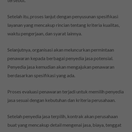
tersebut.
Setelah itu, proses lanjut dengan penyusunan spesifikasi
layanan yang mencakup rincian tentang kriteria kualitas,
waktu pengerjaan, dan syarat lainnya.
Selanjutnya, organisasi akan meluncurkan permintaan
penawaran kepada berbagai penyedia jasa potensial.
Penyedia jasa kemudian akan mengajukan penawaran
berdasarkan spesifikasi yang ada.
Proses evaluasi penawaran terjadi untuk memilih penyedia
jasa sesuai dengan kebutuhan dan kriteria perusahaan.
Setelah penyedia jasa terpilih, kontrak akan perusahaan
buat yang mencakup detail mengenai jasa, biaya, tenggat