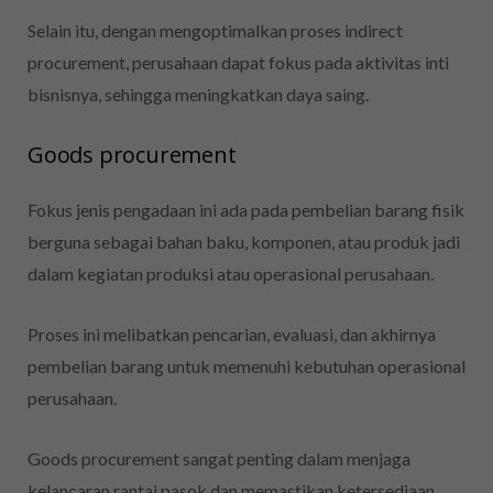
Selain itu, dengan mengoptimalkan proses indirect
procurement, perusahaan dapat fokus pada aktivitas inti
bisnisnya, sehingga meningkatkan daya saing.
Goods procurement
Fokus jenis pengadaan ini ada pada pembelian barang fisik
berguna sebagai bahan baku, komponen, atau produk jadi
dalam kegiatan produksi atau operasional perusahaan.
Proses ini melibatkan pencarian, evaluasi, dan akhirnya
pembelian barang untuk memenuhi kebutuhan operasional
perusahaan.
Goods procurement sangat penting dalam menjaga
kelancaran rantai pasok dan memastikan ketersediaan