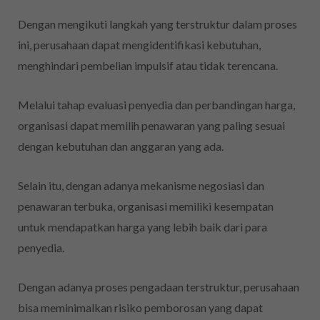
Dengan mengikuti langkah yang terstruktur dalam proses
ini, perusahaan dapat mengidentifikasi kebutuhan,
menghindari pembelian impulsif atau tidak terencana.
Melalui tahap evaluasi penyedia dan perbandingan harga,
organisasi dapat memilih penawaran yang paling sesuai
dengan kebutuhan dan anggaran yang ada.
Selain itu, dengan adanya mekanisme negosiasi dan
penawaran terbuka, organisasi memiliki kesempatan
untuk mendapatkan harga yang lebih baik dari para
penyedia.
Dengan adanya proses pengadaan terstruktur, perusahaan
bisa meminimalkan risiko pemborosan yang dapat