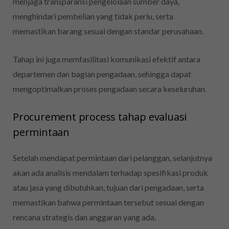
menjaga transparansi pengelolaan sumber daya,
menghindari pembelian yang tidak perlu, serta
memastikan barang sesuai dengan standar perusahaan.
Tahap ini juga memfasilitasi komunikasi efektif antara
departemen dan bagian pengadaan, sehingga dapat
mengoptimalkan proses pengadaan secara keseluruhan.
Procurement process tahap evaluasi
permintaan
Setelah mendapat permintaan dari pelanggan, selanjutnya
akan ada analisis mendalam terhadap spesifikasi produk
atau jasa yang dibutuhkan, tujuan dari pengadaan, serta
memastikan bahwa permintaan tersebut sesuai dengan
rencana strategis dan anggaran yang ada.