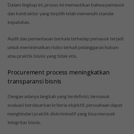
Dalam lingkup ini, proses ini memastikan bahwa pemasok
dan kontraktor yang terpilih telah memenuhi standar
kepatuhan.
Audit dan pemantauan berkala terhadap pemasok terjadi
untuk meminimalkan risiko terkait pelanggaran hukum
atau praktik bisnis yang tidak etis.
Procurement process meningkatkan
transparansi bisnis
Dengan adanya langkah yang terdefinisi, termasuk
evaluasi berdasarkan kriteria objektif, perusahaan dapat
menghindari praktik diskriminatif yang bisa merusak
integritas bisnis.