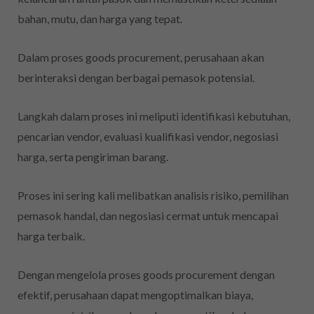
bahan, mutu, dan harga yang tepat.
Dalam proses goods procurement, perusahaan akan
berinteraksi dengan berbagai pemasok potensial.
Langkah dalam proses ini meliputi identifikasi kebutuhan,
pencarian vendor, evaluasi kualifikasi vendor, negosiasi
harga, serta pengiriman barang.
Proses ini sering kali melibatkan analisis risiko, pemilihan
pemasok handal, dan negosiasi cermat untuk mencapai
harga terbaik.
Dengan mengelola proses goods procurement dengan
efektif, perusahaan dapat mengoptimalkan biaya,