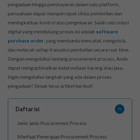
pengadaan hingga pembayaran dalam satu platform,
perusahaan dapat mempercepat siklus pembelian dan
meningkatkan kontrol atas pengeluaran. Salah satu solusi
digital yang mendukung proses ini adalah
software
purchase order
, yang membantu mencatat, mengelola,
dan melacak setiap transaksi pembelian secara real-time.
Dengan mengetahui tentang procurement process, Anda
dapat mengoptimalkan ketersediaan barang atau jasa.
Ingin mengetahui langkah yang ada dalam proses
pengadaan? Simak terus artikel berikut!
Daftar isi
Jenis-jenis Procurement Process
Manfaat Penerapan Procurement Process