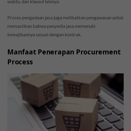
waktu, dan klausul lainnya.
Proses pengadaan jasa juga melibatkan pengawasan untuk
memastikan bahwa penyedia jasa memenuhi
kewajibannya sesuai dengan kontrak.
Manfaat Penerapan Procurement
Process