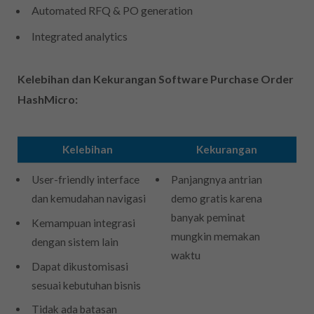
Automated RFQ & PO generation
Integrated analytics
Kelebihan dan Kekurangan Software Purchase Order
HashMicro:
Kelebihan
Kekurangan
User-friendly interface
Panjangnya antrian
dan kemudahan navigasi
demo gratis karena
banyak peminat
Kemampuan integrasi
mungkin memakan
dengan sistem lain
waktu
Dapat dikustomisasi
sesuai kebutuhan bisnis
Tidak ada batasan