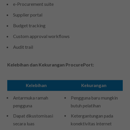
e-Procurement suite
Supplier portal
Budget tracking
Custom approval workflows
Audit trail
Kelebihan dan Kekurangan ProcurePort:
Kelebihan
Kekurangan
Antarmuka ramah
Pengguna baru mungkin
pengguna
butuh pelatihan
Dapat dikustomisasi
Ketergantungan pada
secara luas
konektivitas internet