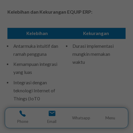
Kelebihan dan Kekurangan EQUIP ERP:
Kelebihan
Kekurangan
Antarmuka intuitif dan
Durasi implementasi
ramah pengguna
mungkin memakan
waktu
Kemampuan integrasi
yang luas
Integrasi dengan
teknologi Internet of
Things (IoT0
Dukungan pelanggan
yang baik
Whatsapp
Menu
Phone
Email