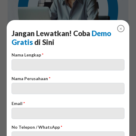
✕
Jangan Lewatkan! Coba
Demo
Gratis
di Sini
2. Oracle iProcurement
Nama Lengkap
*
Nama Perusahaan
*
Email
*
No Telepon / WhatsApp
*