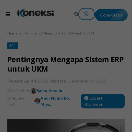
Coba Gratis
»
Home
Pentingnya Mengapa Sistem ERP untuk UKM
ERP
Pentingnya Mengapa Sistem ERP
untuk UKM
Tayang
: April 10, 2023
Update
: Desember 19, 2025
Ditulis oleh:
Salsa Amelia
Direview
Andi Nugroho,
Expert
oleh:
M.Sc.
Reviewer