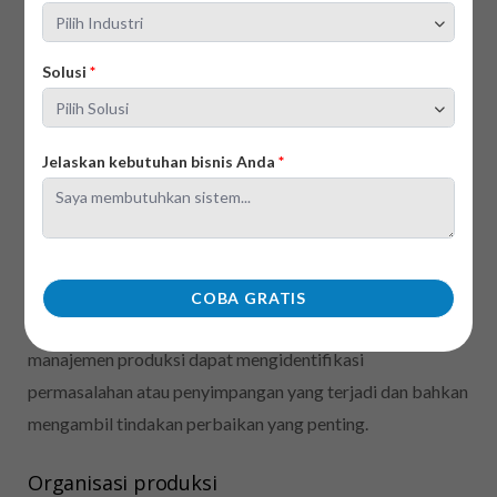
Dengan dukungan
software purchase order
, perusahaan
dapat lebih efektif mengelola pengadaan material,
Solusi
*
memastikan ketersediaan bahan baku tepat waktu, dan
menjaga kelancaran proses produksi.
Jelaskan kebutuhan bisnis Anda
*
Pengendalian produksi
Fungsi ini mencakup pengawasan dan pengendalian
seluruh proses produksi untuk memastikan bahwa
kegiatan produksi berjalan sesuai dengan rencana. Melalui
COBA GRATIS
pengukuran, pemantauan, dan analisis kinerja produksi,
manajemen produksi dapat mengidentifikasi
permasalahan atau penyimpangan yang terjadi dan bahkan
mengambil tindakan perbaikan yang penting.
Organisasi produksi