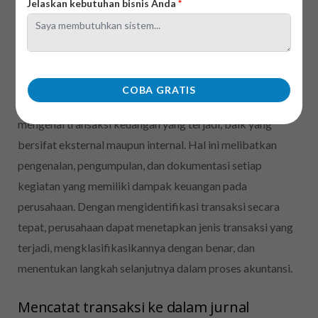
Jelaskan kebutuhan bisnis Anda
*
perusahaan jasa:
Sistem akuntansi pada perusahaan jasa
tahap mengidentifikasi transaksi
COBA GRATIS
Pada tahap ini, perusahaan jasa mengumpulkan informasi
mengenai transaksi keuangan yang terjadi, baik yang
bersifat eksternal maupun internal. Hal ini melibatkan
pengenalan, pengumpulan, dan dokumentasi setiap
kegiatan yang memiliki dampak keuangan pada
perusahaan. Dengan mengidentifikasi transaksi secara
tepat, perusahaan dapat menetapkan jenis transaksi yang
terjadi, mengklasifikasikannya dengan benar, dan
menentukan langkah selanjutnya dalam proses akuntansi.
Mencatat transaksi ke dalam jurnal