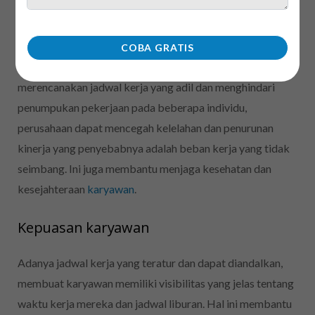
Pengaturan beban kerja yang seimbang
Sistem roster kerja yang baik memungkinkan pengaturan
COBA GRATIS
beban kerja yang seimbang antar karyawan. Dengan
merencanakan jadwal kerja yang adil dan menghindari
penumpukan pekerjaan pada beberapa individu,
perusahaan dapat mencegah kelelahan dan penurunan
kinerja yang penyebabnya adalah beban kerja yang tidak
seimbang. Ini juga membantu menjaga kesehatan dan
kesejahteraan
karyawan
.
Kepuasan karyawan
Adanya jadwal kerja yang teratur dan dapat diandalkan,
membuat karyawan memiliki visibilitas yang jelas tentang
waktu kerja mereka dan jadwal liburan. Hal ini membantu