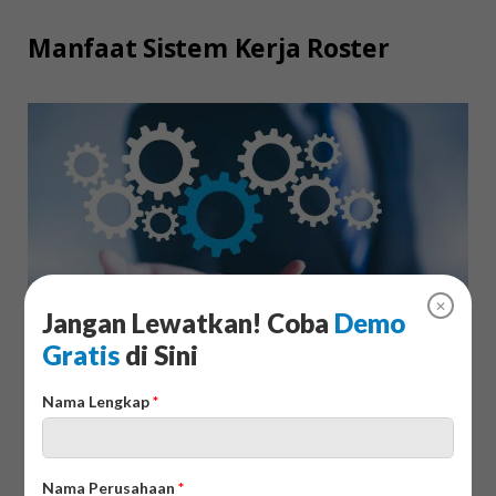
Manfaat Sistem Kerja Roster
✕
Jangan Lewatkan! Coba
Demo
Gratis
di Sini
Software
kerja roster memiliki banyak manfaat yang
Nama Lengkap
*
signifikan berguna untuk membantu meningkatkan
operasional dalam pengaturan jadwal kerja karyawan,
meningkatkan produktivitas, dan mengoptimalkan
Nama Perusahaan
*