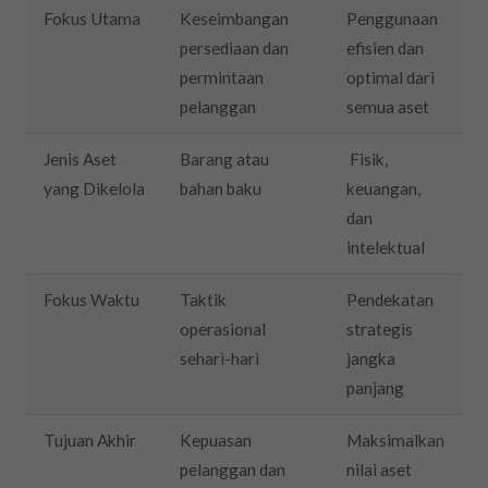
Fokus Utama
Keseimbangan
Penggunaan
persediaan dan
efisien dan
permintaan
optimal dari
pelanggan
semua aset
Jenis Aset
Barang atau
Fisik,
yang Dikelola
bahan baku
keuangan,
dan
intelektual
Fokus Waktu
Taktik
Pendekatan
operasional
strategis
sehari-hari
jangka
panjang
Tujuan Akhir
Kepuasan
Maksimalkan
pelanggan dan
nilai aset