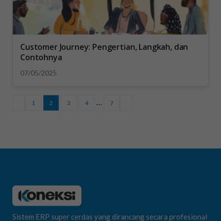
Customer Journey: Pengertian, Langkah, dan
Contohnya
07/05/2025
…
1
2
3
4
7
Sistem ERP super cerdas yang dirancang secara profesional