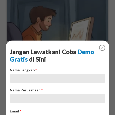
Menguasai Dashboard CRM: Visualisasi Data
✕
Jangan Lewatkan! Coba
Demo
untuk Bisnis
Gratis
di Sini
30/07/2025
Nama Lengkap
*
Nama Perusahaan
*
Email
*