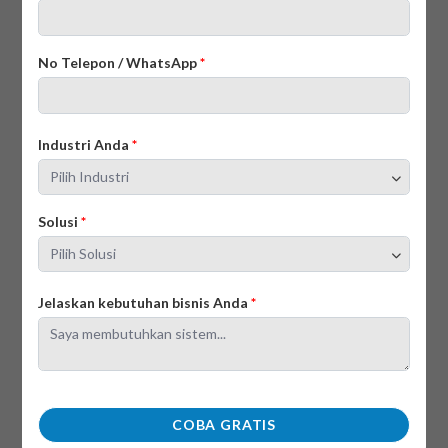
Customer Engagement: Defnisi, Pentingnya, &
No Telepon / WhatsApp
*
Cara Mengukur
17/07/2025
Industri Anda
*
Solusi
*
Jelaskan kebutuhan bisnis Anda
*
Strategi CRM Marketing: Contoh & Panduan
Lengkap untuk Bisnis
14/07/2025
COBA GRATIS