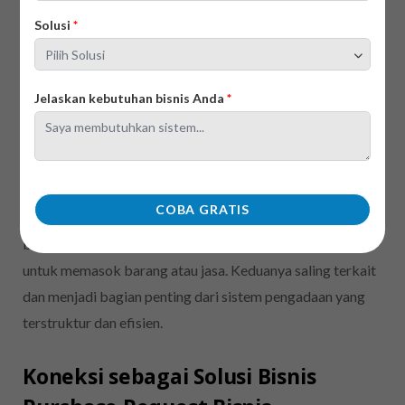
hukum mengikat
Waktu pembuatan
:
Solusi
*
Waktu pembuatan:
Setelah PR disetujui dan
Sebelum proses
keputusan pembelian
pembelian dilakukan
dibuat
Jelaskan kebutuhan bisnis Anda
*
Setelah mengetahui perbedaan antara PR dengan PO,
dapat disimpulkan bahwa PR adalah langkah awal yang
COBA GRATIS
menunjukkan kebutuhan internal, sementara PO adalah
bentuk persetujuan dan instruksi resmi kepada vendor
untuk memasok barang atau jasa. Keduanya saling terkait
dan menjadi bagian penting dari sistem pengadaan yang
terstruktur dan efisien.
Koneksi sebagai Solusi Bisnis