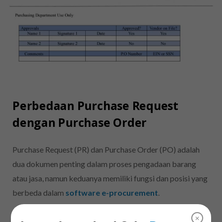
Perbedaan Purchase Request
dengan Purchase Order
Purchase Request (PR) dan Purchase Order (PO) adalah
dua dokumen penting dalam proses pengadaan barang
atau jasa, namun keduanya memiliki fungsi dan posisi yang
berbeda dalam
software e-procurement
.
✕
Berikut adalah perbedaan antara PR dengan PO: