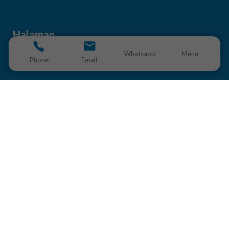
Halaman
Whatsapp
Menu
Phone
Email
Hubungi Kami
Tentang Kami
Blog
Hubungi Kami
hello@koneksi.co
+62 813-2286-150
Jalan Balikpapan Raya. No 9 C, Daerah Khusus Ibukota