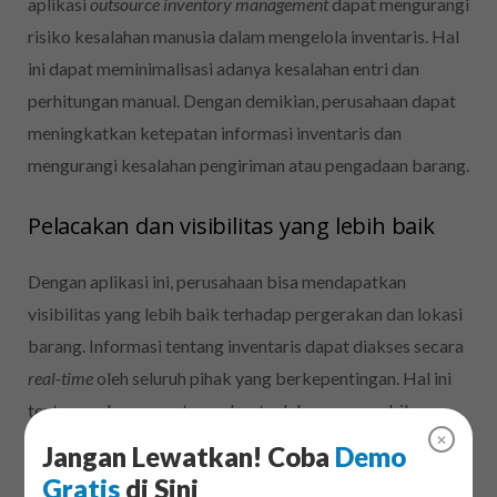
aplikasi
outsource inventory management
dapat mengurangi
risiko kesalahan manusia dalam mengelola inventaris. Hal
ini dapat meminimalisasi adanya kesalahan entri dan
perhitungan manual. Dengan demikian, perusahaan dapat
meningkatkan ketepatan informasi inventaris dan
mengurangi kesalahan pengiriman atau pengadaan barang.
Pelacakan dan visibilitas yang lebih baik
Dengan aplikasi ini, perusahaan bisa mendapatkan
visibilitas yang lebih baik terhadap pergerakan dan lokasi
barang. Informasi tentang inventaris dapat diakses secara
real-time
oleh seluruh pihak yang berkepentingan. Hal ini
tentunya akan sangat membantu dalam pengambilan
✕
keputusan yang lebih baik dan memfasilitasi koordinasi
Jangan Lewatkan! Coba
Demo
yang efisien.
Gratis
di Sini