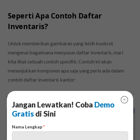
Seperti Apa Contoh Daftar
Inventaris?
Untuk memberikan gambaran yang lebih konkret
mengenai bagaimana menyusun daftar inventaris, mari
kita lihat sebuah contoh spesifik. Contoh ini akan
menunjukkan komponen apa saja yang perlu ada dalam
contoh daftar inventaris kantor:
✕
Jangan Lewatkan! Coba
Demo
Gratis
di Sini
Nama Lengkap
*