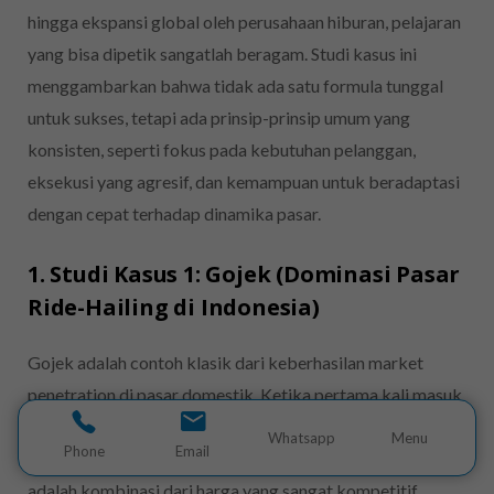
hingga ekspansi global oleh perusahaan hiburan, pelajaran
yang bisa dipetik sangatlah beragam. Studi kasus ini
menggambarkan bahwa tidak ada satu formula tunggal
untuk sukses, tetapi ada prinsip-prinsip umum yang
konsisten, seperti fokus pada kebutuhan pelanggan,
eksekusi yang agresif, dan kemampuan untuk beradaptasi
dengan cepat terhadap dinamika pasar.
1. Studi Kasus 1: Gojek (Dominasi Pasar
Ride-Hailing di Indonesia)
Gojek adalah contoh klasik dari keberhasilan market
penetration di pasar domestik. Ketika pertama kali masuk
ke pasar
ride-hailing
, Gojek menghadapi persaingan dari
Whatsapp
Menu
Phone
Email
pemain global yang sudah ada. Strategi utama mereka
adalah kombinasi dari harga yang sangat kompetitif