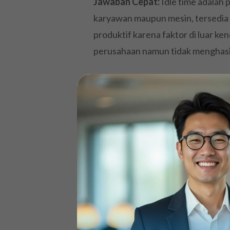
Jawaban Cepat:
Idle time adalah 
karyawan maupun mesin, tersedia d
produktif karena faktor di luar ke
perusahaan namun tidak menghasil
Penting untuk membedakan idle tim
seperti istirahat makan siang atau 
kondisi kerja yang wajar. Sebalikn
produktif namun terbuang sia-sia.
Sebagai contoh sederhana, bayan
harus berhenti bekerja selama 30
mentah tiba. Selama 30 menit itu, 
dihasilkan. Waktu inilah yang dis