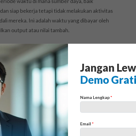
periode waktu di mana sumber daya, baik
an siap bekerja tetapi tidak melakukan aktivitas
ndali mereka. Ini adalah waktu yang dibayar oleh
kan output atau nilai tambah.
e dari waktu istirahat yang telah dijadwalkan,
jeda kopi. Waktu istirahat adalah bagian dari
Jangan Lew
ya, idle time adalah waktu yang seharusnya
Demo Grat
gkan seorang operator mesin produksi yang
Nama Lengkap
*
 menit karena menunggu pasokan material
ia tetap dibayar, namun tidak ada produk yang
ebut sebagai idle time atau waktu menganggur.
Email
*