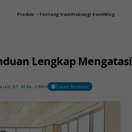
Produk
Tentang Kami
Hubungi Kami
Blog
anduan Lengkap Mengatas
asati, S.T., M.Ak., CAMA
Expert Reviewer