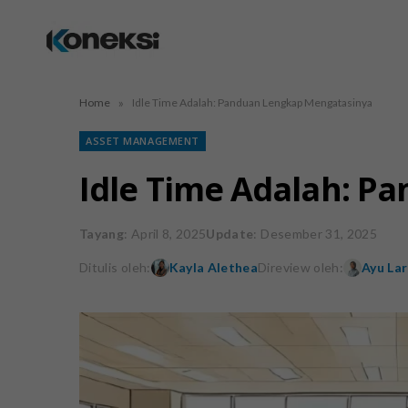
»
Home
Idle Time Adalah: Panduan Lengkap Mengatasinya
ASSET MANAGEMENT
Idle Time Adalah: P
Tayang
: April 8, 2025
Update
: Desember 31, 2025
Ditulis oleh:
Kayla Alethea
Direview oleh:
Ayu Lar