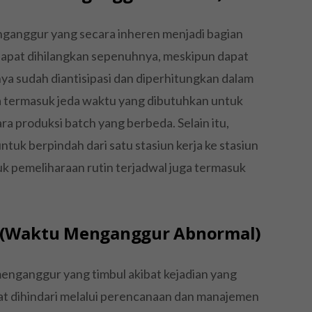
nganggur yang secara inheren menjadi bagian
 dapat dihilangkan sepenuhnya, meskipun dapat
anya sudah diantisipasi dan diperhitungkan dalam
 termasuk jeda waktu yang dibutuhkan untuk
ra produksi batch yang berbeda. Selain itu,
tuk berpindah dari satu stasiun kerja ke stasiun
tuk pemeliharaan rutin terjadwal juga termasuk
e (Waktu Menganggur Abnormal)
menganggur yang timbul akibat kejadian yang
at dihindari melalui perencanaan dan manajemen