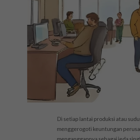
Di setiap lantai produksi atau sud
menggerogoti keuntungan perusa
menganggapnya sebagai jeda singka