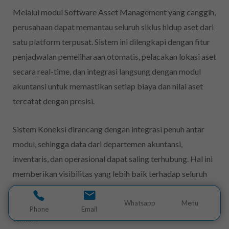
Melalui modul Software Asset Management yang canggih,
perusahaan dapat memantau seluruh siklus hidup aset dari
satu platform terpusat. Sistem ini dilengkapi dengan fitur
penjadwalan pemeliharaan otomatis, pelacakan lokasi aset
secara real-time, dan integrasi langsung dengan modul
akuntansi untuk memastikan setiap biaya dan nilai aset
tercatat dengan presisi.
Sistem Koneksi dirancang dengan integrasi penuh antar
modul, sehingga data dari departemen akuntansi,
inventaris, dan operasional dapat saling terhubung. Hal ini
memberikan visibilitas yang lebih baik terhadap seluruh
aset perusahaan dan memastikan setiap keputusan
strategis didasarkan pada informasi yang akurat dan
Whatsapp
Menu
Phone
Email
terkini.