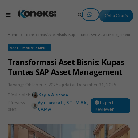
Coba Gratis
»
Home
Transformasi Aset Bisnis: Kupas Tuntas SAP Asset Management
ASSET MANAGEMENT
Transformasi Aset Bisnis: Kupas
Tuntas SAP Asset Management
Tayang
: Oktober 7, 2025
Update
: Desember 31, 2025
Ditulis oleh:
Kayla Alethea
Direview
Ayu Larasati, S.T., M.Ak.,
Expert
oleh:
CAMA
Reviewer