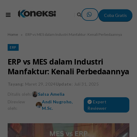
Coba Gratis
»
Home
ERP vs MES dalam Industri Manfaktur: Kenali Perbedaannya
ERP
ERP vs MES dalam Industri
Manfaktur: Kenali Perbedaannya
Tayang
: Maret 29, 2024
Update
: Juli 31, 2025
Ditulis oleh:
Salsa Amelia
Direview
Andi Nugroho,
Expert
oleh:
M.Sc.
Reviewer