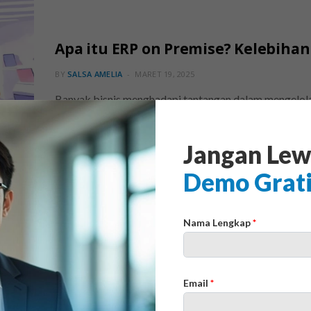
Apa itu ERP on Premise? Kelebih
BY
SALSA AMELIA
MARET 19, 2025
Banyak bisnis menghadapi tantangan dalam mengelola o
Data tersebar di berbagai departemen, proses kerja me
Tanpa solusi aplikasi bisnis yang terintegrasi dan andal
Jangan Lew
Demo Grat
Nama Lengkap
*
Email
*
Cloud ERP: Pengertian, Perbandin