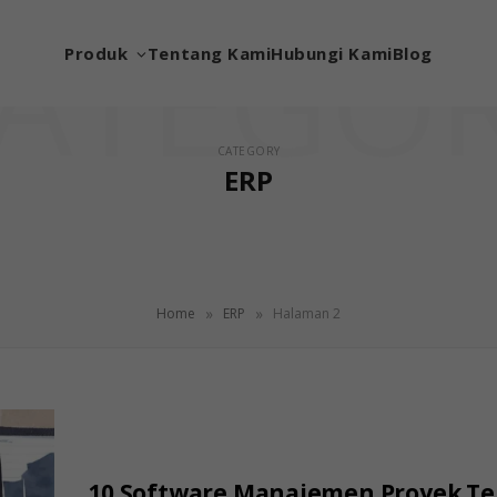
ATEGO
Produk
Tentang Kami
Hubungi Kami
Blog
CATEGORY
ERP
»
»
Home
ERP
Halaman 2
10 Software Manajemen Proyek Te