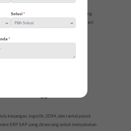
bagai inovasi teknologi. Salah satu solusi yang
Solusi
*
ng memungkinkan perusahaan mengelola operasi
odern, solusi ini menawarkan fleksibilitas…
 Anda
*
faat, dan Keunggulan
ola keuangan, logistik, SDM, dan rantai pasok
ftware ERP SAP yang dirancang untuk menyatukan