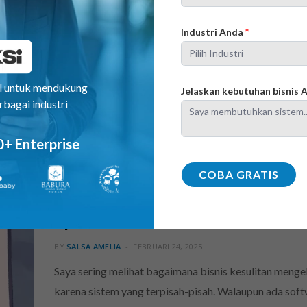
BY
SALSA AMELIA
MARET 19, 2025
Dalam era digital, bisnis terus berkembang dengan ber
Industri Anda
*
semakin populer adalah cloud ERP, sebuah sistem ya
bisnis secara efisien. Sebagai bentuk aplikasi bisnis m
al untuk mendukung
Jelaskan kebutuhan bisnis
rbagai industri
0+ Enterprise
COBA GRATIS
Apa itu Software SAP? Fitur, Man
BY
SALSA AMELIA
FEBRUARI 24, 2025
Saya sering melihat bagaimana bisnis kesulitan mengel
karena sistem yang terpisah-pisah. Walaupun ada so