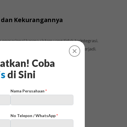
an dan Kekurangannya
perasional karena sistem yang tidak terintegrasi.
lambat, dan kesalahan operasional sering terjadi.
✕
, bisnis bisa kehilangan efisiensi dan…
atkan! Coba
is
di Sini
Nama Perusahaan
*
No Telepon / WhatsApp
*
gan, dan Manfaatnya