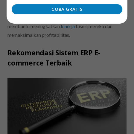
Dengan pemahaman yang lebih baik tentang data mereka,
bisnis e-
commerce
dapat membuat keputusan yang lebih
COBA GRATIS
baik dan strategi yang lebih efektif. Sehingga bisa
membantu meningkatkan
kinerja
bisnis mereka dan
memaksimalkan profitabilitas.
Rekomendasi Sistem ERP E-
commerce Terbaik