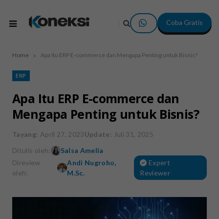
Coba Gratis
»
Home
Apa Itu ERP E-commerce dan Mengapa Penting untuk Bisnis?
ERP
Apa Itu ERP E-commerce dan
Mengapa Penting untuk Bisnis?
Tayang
: April 27, 2023
Update
: Juli 31, 2025
Ditulis oleh:
Salsa Amelia
Direview
Andi Nugroho,
Expert
oleh:
M.Sc.
Reviewer