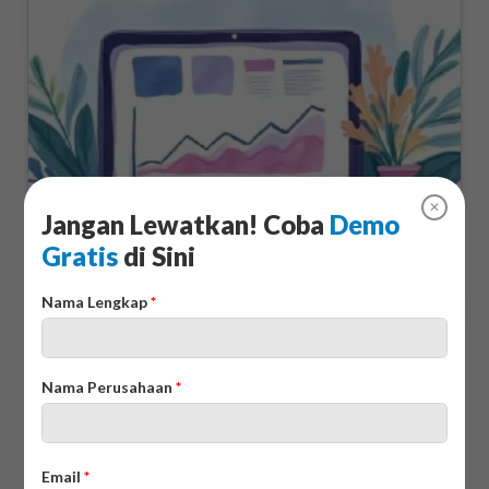
✕
12 Sales Tools Terbaik untuk Penjualan Bisnis
Jangan Lewatkan! Coba
Demo
2026
Gratis
di Sini
14/08/2025
Nama Lengkap
*
Nama Perusahaan
*
Email
*