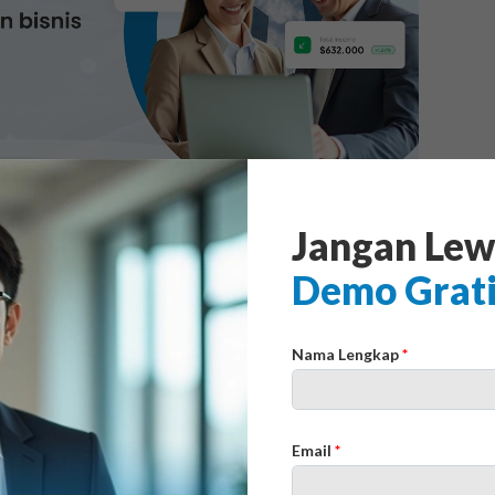
Jangan Lew
apital Management atau
Demo Grat
Nama Lengkap
*
 strategi pengelolaan sumber daya manusia
mbangan karyawan sebagai aset utama
 mulai dari perekrutan, pelatihan, manajemen
Email
*
ier dan retensi karyawan.