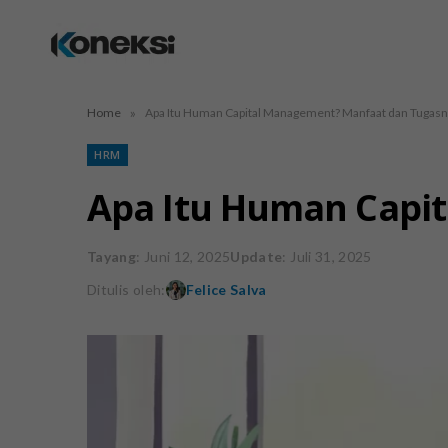
»
Home
Apa Itu Human Capital Management? Manfaat dan Tugas
HRM
Apa Itu Human Capi
Tayang
: Juni 12, 2025
Update
: Juli 31, 2025
Ditulis oleh:
Felice Salva