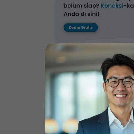
Apa itu Human C
HCM?
Human Capital Management adalah
(SDM) yang berfokus pada penge
perusahaan. HCM mencakup proses
kinerja, hingga pengembangan kar