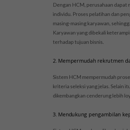
Dengan HCM, perusahaan dapat me
individu. Proses pelatihan dan p
masing-masing karyawan, sehingga 
Karyawan yang dibekali keterampil
terhadap tujuan bisnis.
2. Mempermudah rekrutmen dan
Sistem HCM mempermudah proses 
kriteria seleksi yang jelas. Selain
dikembangkan cenderung lebih loya
3. Mendukung pengambilan kep