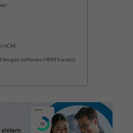
aan
si HCM
CM dengan Software HRM Koneksi