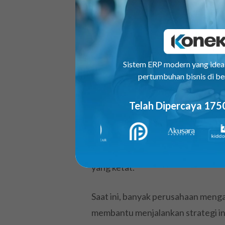
Berbeda dengan pengelolaan SDM 
menekankan pendekatan yang lebih
memastikan setiap karyawan memb
Sistem ERP modern yang ide
tujuan bisnis.
pertumbuhan bisnis di be
Dengan HCM, perusahaan tidak han
Telah Dipercaya 175
merancang strategi jangka panjan
keterlibatan, dan loyalitas tim.
penting dalam menciptakan keungg
yang ketat.
Saat ini, banyak perusahaan men
membantu menjalankan strategi ini 