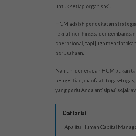
untuk setiap organisasi.
HCM adalah pendekatan strategis 
rekrutmen hingga pengembangan ka
operasional, tapi juga menciptakan
perusahaan.
Namun, penerapan HCM bukan tanp
pengertian, manfaat, tugas-tugas
yang perlu Anda antisipasi sejak a
Daftar isi
Apa itu Human Capital Mana