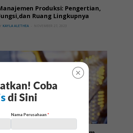
Manajemen Produksi: Pengertian,
Fungsi,dan Ruang Lingkupnya
Y
KAYLA ALETHEA
NOVEMBER 27, 2023
✕
atkan! Coba
is
di Sini
Nama Perusahaan
*
MANUFAKTUR
Pentingnya Penggunaan Sistem