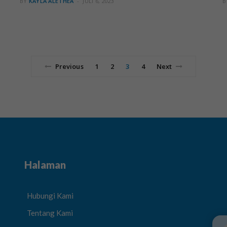
BY
KAYLA ALETHEA
JULI 6, 2023
B
Previous
1
2
3
4
Next
Halaman
Hubungi Kami
Tentang Kami