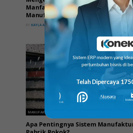
Manfaatnya untuk Bisnis
Manufaktur
BY
KAYLA ALETHEA
AGUSTUS 1, 2023
Sistem ERP modern yang ide
pertumbuhan bisnis di be
Telah Dipercaya 175
MANUFAKTUR
Apa Pentingnya Sistem Manufaktu
Pabrik Rokok?