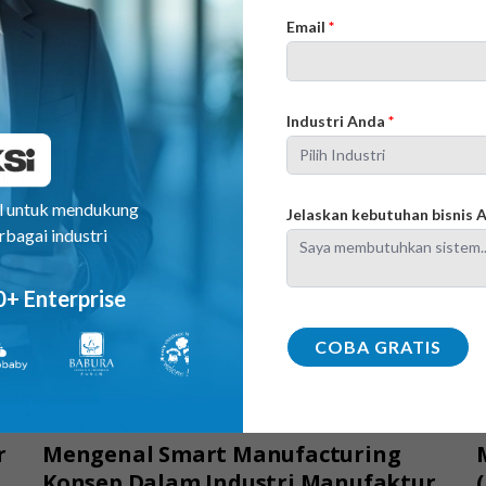
Email
*
B
Industri Anda
*
al untuk mendukung
Jelaskan kebutuhan bisnis
rbagai industri
0+ Enterprise
COBA GRATIS
MANUFAKTUR
r
Mengenal Smart Manufacturing
Konsep Dalam Industri Manufaktur