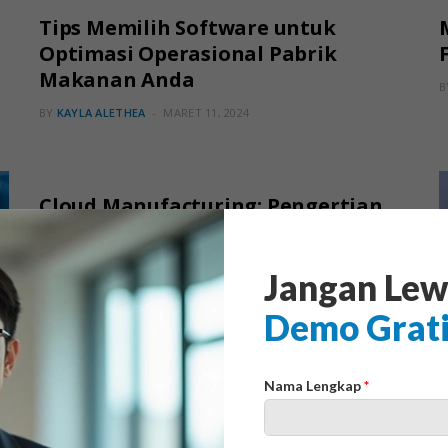
Tips Memilih Software untuk
Optimasi Operasional Pabrik
Makanan Anda
B
BY
KAYLA ALETHEA
MARET 11, 2024
MANUFAKTUR
Cloud Manufacturing: Pengertian
dan Manfaatnya untuk Perusahaan
BY
KAYLA ALETHEA
JULI 25, 2023
Jangan Lew
Demo Grat
Nama Lengkap
*