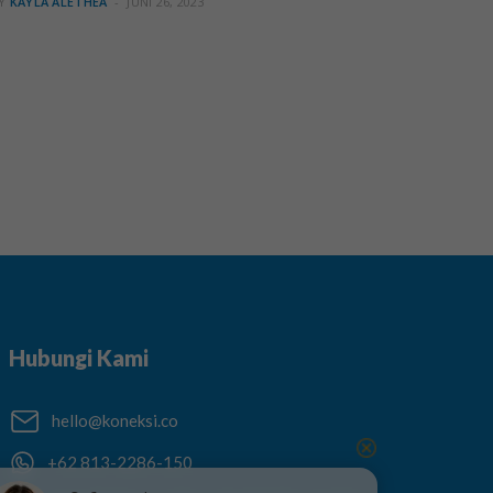
Y
KAYLA ALETHEA
JUNI 26, 2023
Hubungi Kami
hello@koneksi.co
+62 813-2286-150