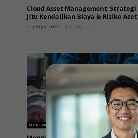
Cloud Asset Management: Strategi
Jitu Kendalikan Biaya & Risiko Aset
BY
KAYLA ALETHEA
JANUARI 8, 2025
MANUFAKTUR
Mengenal Work Order dan