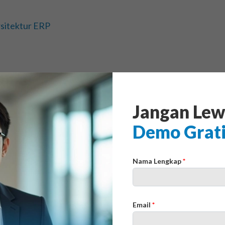
sitektur ERP
Jangan Lew
Demo Grat
epat untuk Perusahaan
Nama Lengkap
*
Email
*