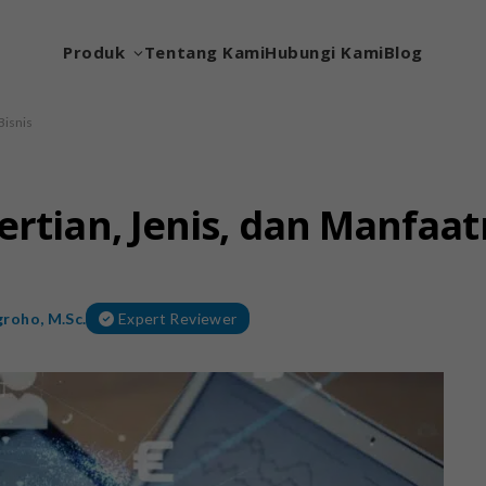
Produk
Tentang Kami
Hubungi Kami
Blog
Bisnis
ertian, Jenis, dan Manfaat
roho, M.Sc.
Expert Reviewer