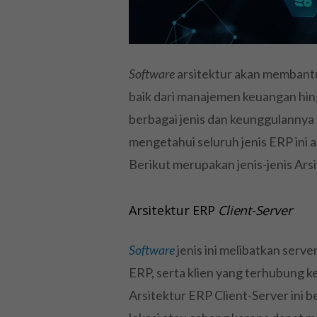
Software
arsitektur akan membantu
baik dari manajemen keuangan hingg
berbagai jenis dan keunggulannya 
mengetahui seluruh jenis ERP ini a
Berikut merupakan jenis-jenis Ars
Arsitektur ERP
Client-Server
Software
jenis ini melibatkan serve
ERP, serta klien yang terhubung k
Arsitektur ERP Client-Server ini 