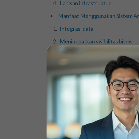
Lapisan infrastruktur
Manfaat Menggunakan Sistem Ar
Integrasi data
Meningkatkan visibilitas bisnis
Menghemat biaya
Meningkatkan kualitas layanan
Meningkatkan efisiensi
Software ERP Koneksi, Pilihan T
Kesimpulan