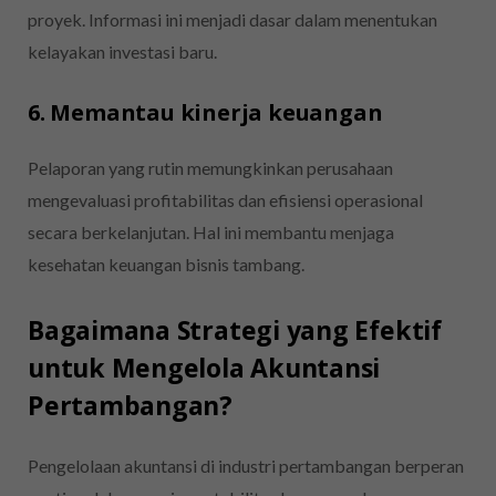
proyek. Informasi ini menjadi dasar dalam menentukan
kelayakan investasi baru.
6. Memantau kinerja keuangan
Pelaporan yang rutin memungkinkan perusahaan
mengevaluasi profitabilitas dan efisiensi operasional
secara berkelanjutan. Hal ini membantu menjaga
kesehatan keuangan bisnis tambang.
Bagaimana Strategi yang Efektif
untuk Mengelola Akuntansi
Pertambangan?
Pengelolaan akuntansi di industri pertambangan berperan