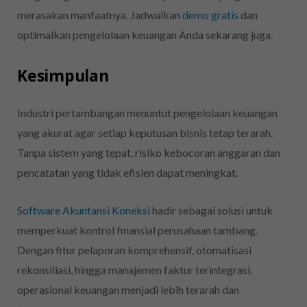
merasakan manfaatnya. Jadwalkan
demo gratis
dan
optimalkan pengelolaan keuangan Anda sekarang juga.
Kesimpulan
Industri pertambangan menuntut pengelolaan keuangan
yang akurat agar setiap keputusan bisnis tetap terarah.
Tanpa sistem yang tepat, risiko kebocoran anggaran dan
pencatatan yang tidak efisien dapat meningkat.
Software Akuntansi Koneksi
hadir sebagai solusi untuk
memperkuat kontrol finansial perusahaan tambang.
Dengan fitur pelaporan komprehensif, otomatisasi
rekonsiliasi, hingga manajemen faktur terintegrasi,
operasional keuangan menjadi lebih terarah dan