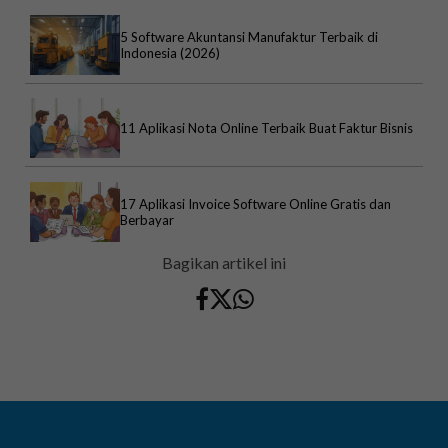
5 Software Akuntansi Manufaktur Terbaik di
Indonesia (2026)
11 Aplikasi Nota Online Terbaik Buat Faktur Bisnis
17 Aplikasi Invoice Software Online Gratis dan
Berbayar
Bagikan artikel ini