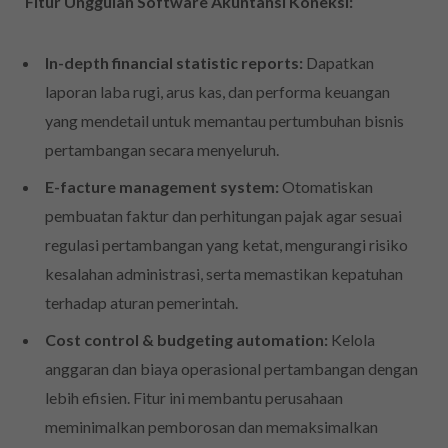
Fitur Unggulan Software Akuntansi Koneksi:
In-depth financial statistic reports:
Dapatkan
laporan laba rugi, arus kas, dan performa keuangan
yang mendetail untuk memantau pertumbuhan bisnis
pertambangan secara menyeluruh.
E-facture management system:
Otomatiskan
pembuatan faktur dan perhitungan pajak agar sesuai
regulasi pertambangan yang ketat, mengurangi risiko
kesalahan administrasi, serta memastikan kepatuhan
terhadap aturan pemerintah.
Cost control & budgeting automation:
Kelola
anggaran dan biaya operasional pertambangan dengan
lebih efisien. Fitur ini membantu perusahaan
meminimalkan pemborosan dan memaksimalkan