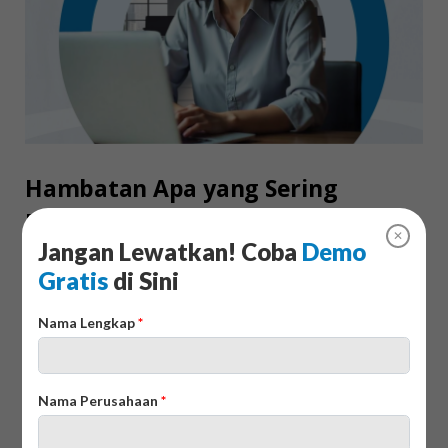
Hambatan Apa yang Sering
Muncul dalam Penerapan Sistem
✕
Jangan Lewatkan! Coba
Demo
Akuntansi Pertambangan?
Gratis
di Sini
Meskipun sangat penting, penerapan
akuntansi tambang
Nama Lengkap
*
sering menghadapi sejumlah tantangan unik di sektor ini.
Berikut hambatan-hambatan utama yang umum ditemui:
Nama Perusahaan
*
1. Volatilitas harga komoditas dan