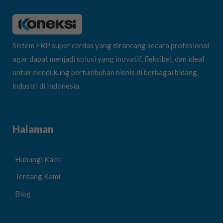
Sistem ERP super cerdas yang dirancang secara profesional
agar dapat menjadi solusi yang inovatif, fleksibel, dan ideal
untuk mendukung pertumbuhan bisnis di berbagai bidang
industri di Indonesia.
Halaman
Hubungi Kami
Tentang Kami
Blog