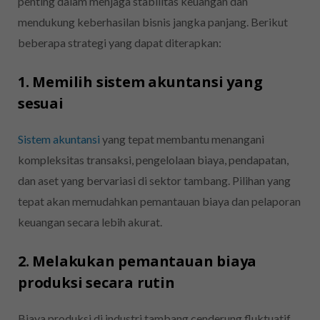
penting dalam menjaga stabilitas keuangan dan
mendukung keberhasilan bisnis jangka panjang. Berikut
beberapa strategi yang dapat diterapkan:
1. Memilih sistem akuntansi yang
sesuai
Sistem akuntansi
yang tepat membantu menangani
kompleksitas transaksi, pengelolaan biaya, pendapatan,
dan aset yang bervariasi di sektor tambang. Pilihan yang
tepat akan memudahkan pemantauan biaya dan pelaporan
keuangan secara lebih akurat.
2. Melakukan pemantauan biaya
produksi secara rutin
Biaya produksi di industri tambang cenderung fluktuatif,