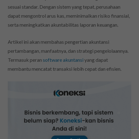
sesuai standar. Dengan sistem yang tepat, perusahaan
dapat mengontrol arus kas, meminimalkan risiko finansial,
serta meningkatkan akuntabilitas laporan keuangan.
Artikel ini akan membahas pengertian akuntansi
pertambangan, manfaatnya, dan strategi pengelolaannya.
Termasuk peran
software akuntansi
yang dapat
membantu mencatat transaksi lebih cepat dan efisien.