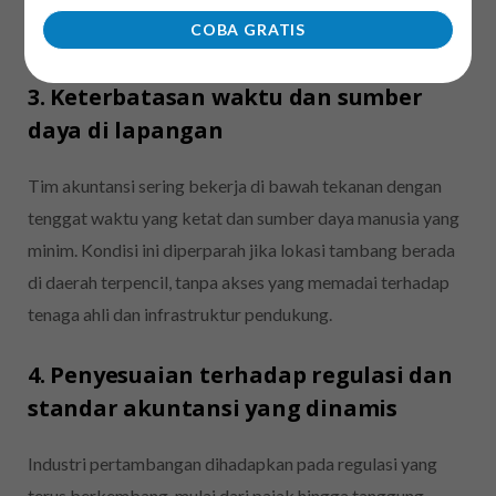
tantangan dalam prediksi kebutuhan inventaris dan
COBA GRATIS
perawatan aset.
3. Keterbatasan waktu dan sumber
daya di lapangan
Tim akuntansi sering bekerja di bawah tekanan dengan
tenggat waktu yang ketat dan sumber daya manusia yang
minim. Kondisi ini diperparah jika lokasi tambang berada
di daerah terpencil, tanpa akses yang memadai terhadap
tenaga ahli dan infrastruktur pendukung.
4. Penyesuaian terhadap regulasi dan
standar akuntansi yang dinamis
Industri pertambangan dihadapkan pada regulasi yang
terus berkembang, mulai dari pajak hingga tanggung