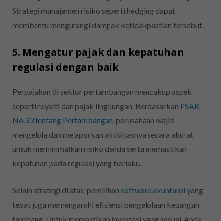
Strategi manajemen risiko seperti hedging dapat
membantu mengurangi dampak ketidakpastian tersebut.
5. Mengatur pajak dan kepatuhan
regulasi dengan baik
Perpajakan di sektor pertambangan mencakup aspek
seperti royalti dan pajak lingkungan. Berdasarkan
PSAK
No.33 tentang Pertambangan
, perusahaan wajib
mengelola dan melaporkan aktivitasnya secara akurat
untuk meminimalkan risiko denda serta memastikan
kepatuhan pada regulasi yang berlaku.
Selain strategi di atas, pemilihan
software akuntansi
yang
tepat juga memengaruhi efisiensi pengelolaan keuangan
tambang. Untuk memastikan investasi yang sesuai, Anda