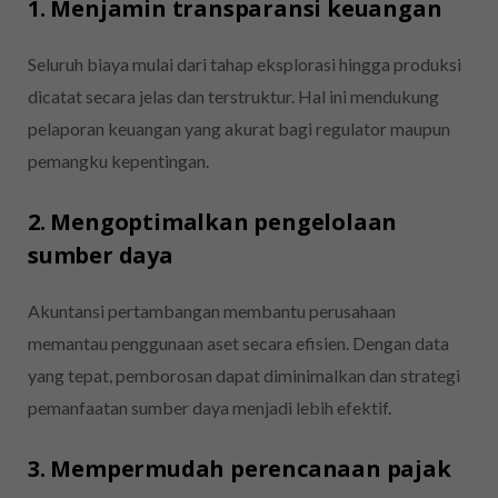
1. Menjamin transparansi keuangan
Seluruh biaya mulai dari tahap eksplorasi hingga produksi
dicatat secara jelas dan terstruktur. Hal ini mendukung
pelaporan keuangan yang akurat bagi regulator maupun
pemangku kepentingan.
2. Mengoptimalkan pengelolaan
sumber daya
Akuntansi pertambangan membantu perusahaan
memantau penggunaan aset secara efisien. Dengan data
yang tepat, pemborosan dapat diminimalkan dan strategi
pemanfaatan sumber daya menjadi lebih efektif.
3. Mempermudah perencanaan pajak