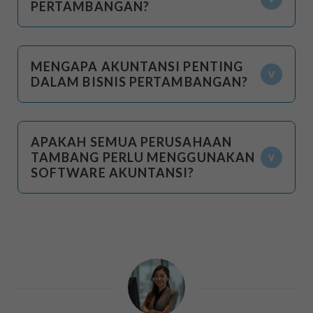
PERTAMBANGAN?
MENGAPA AKUNTANSI PENTING
DALAM BISNIS PERTAMBANGAN?
APAKAH SEMUA PERUSAHAAN
TAMBANG PERLU MENGGUNAKAN
SOFTWARE AKUNTANSI?