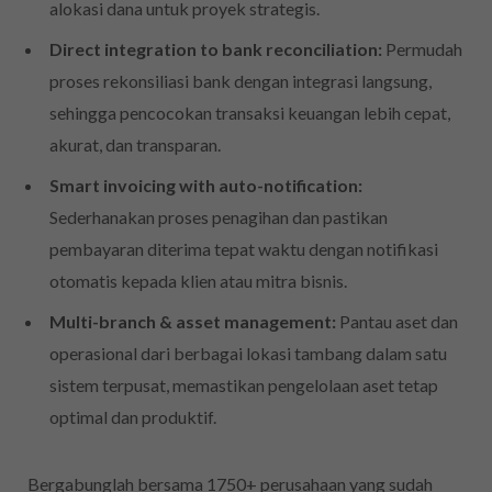
alokasi dana untuk proyek strategis.
Direct integration to bank reconciliation:
Permudah
proses rekonsiliasi bank dengan integrasi langsung,
sehingga pencocokan transaksi keuangan lebih cepat,
akurat, dan transparan.
Smart invoicing with auto-notification:
Sederhanakan proses penagihan dan pastikan
pembayaran diterima tepat waktu dengan notifikasi
otomatis kepada klien atau mitra bisnis.
Multi-branch & asset management:
Pantau aset dan
operasional dari berbagai lokasi tambang dalam satu
sistem terpusat, memastikan pengelolaan aset tetap
optimal dan produktif.
Bergabunglah bersama 1750+ perusahaan yang sudah