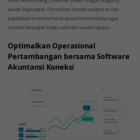
jawab lingkungan. Perubahan standar pelaporan dan
kepatuhan ini memerlukan upaya berkelanjutan agar
catatan keuangan tetap valid dan sesuai regulasi.
Optimalkan Operasional
Pertambangan bersama Software
Akuntansi Koneksi