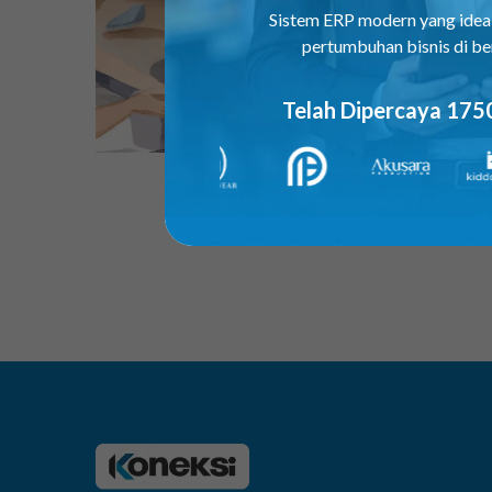
Sistem ERP modern yang ide
pertumbuhan bisnis di be
Telah Dipercaya 175