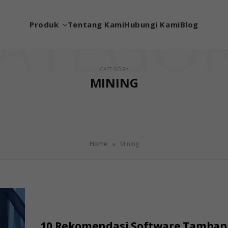
ATEGO
Produk
Tentang Kami
Hubungi Kami
Blog
CATEGORY
MINING
»
Home
Mining
10 Rekomendasi Software Tambang 