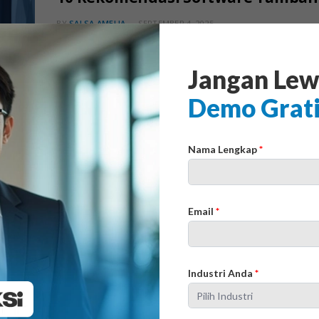
BY
SALSA AMELIA
SEPTEMBER 4, 2025
Tahukah Anda, industri pertambangan bisa kewalahan
pertambangan, proses produksi mudah kacau, distribus
Jangan Lew
Akibatnya, bisnis sulit berkembang dan kehilangan da
Demo Grat
sebagai…
Nama Lengkap
*
Email
*
10 Software Geoteknik Tambang 
Industri Anda
*
BY
SALSA AMELIA
MARET 23, 2025
Software geoteknik tambang adalah perangkat lunak y