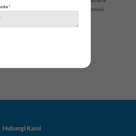
alam operasi pertambangan. Dengan metode numerik
 Anda
*
bilan, membantu insinyur merancang solusi presisi.
Hubungi Kami