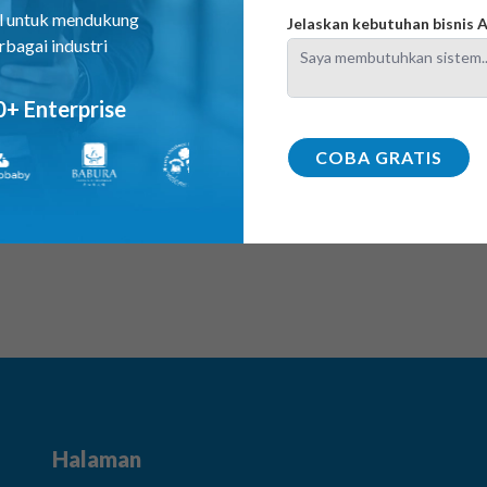
perencanaan, hingga pengelolaan aspek geoteknik d
al untuk mendukung
Jelaskan kebutuhan bisnis
canggih, ia menghitung tegangan, deformasi, dan kesta
rbagai industri
Selain itu, software…
0+ Enterprise
COBA GRATIS
Halaman